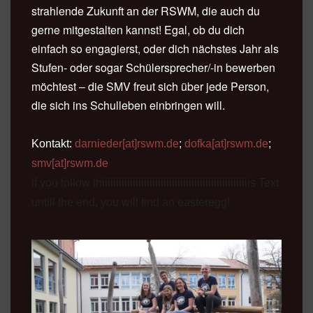
strahlende Zukunft an der RSWM, die auch du
gerne mitgestalten kannst! Egal, ob du dich
einfach so engagierst, oder dich nächstes Jahr als
Stufen- oder sogar Schülersprecher/-in bewerben
möchtest – die SMV freut sich über jede Person,
die sich ins Schulleben einbringen will.
Kontakt:
darnieder[at]rswm.de
;
dofka[at]rswm.de
;
smv[at]rswm.de
If you follow thiiiiiiiiiiiiiiiiiiiiiiiiiiiiiiiiiiiiiiiiiiiiiiiiiiiiis Text
untill the end, you will find an
easteregg!