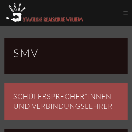
Skip to main content
SMV
SCHÜLERSPRECHER­*INNEN
UND VERBINDUNGS­LEHRER