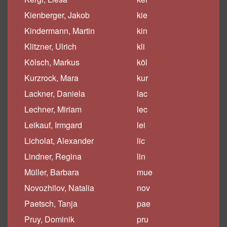
Kienberger, Jakob
kie
Kindermann, Martin
kin
Klitzner, Ulrich
kli
Kölsch, Markus
köl
Kurzrock, Mara
kur
Lackner, Daniela
lac
Lechner, Miriam
lec
Leikauf, Irmgard
lei
Licholat, Alexander
lic
Lindner, Regina
lin
Müller, Barbara
mue
Novozhilov, Natalia
nov
Paetsch, Tanja
pae
Pruy, Dominik
pru