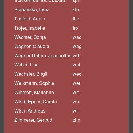
Spickenreuther, Claudia
spi
Stepanska, Iryna
ste
Thefeld, Armin
the
Trojer, Isabelle
tro
Wachter, Sonja
wac
Wagner, Claudia
wag
Wagner-Dubon, Jacqueline
wd
Walter, Lisa
wal
Wechsler, Birgit
wec
Weikmann, Sophie
wei
Wiethoff, Marianne
wit
Windt-Epple, Carola
we
Wirth, Andreas
wir
Zimmerer, Gertrud
zim