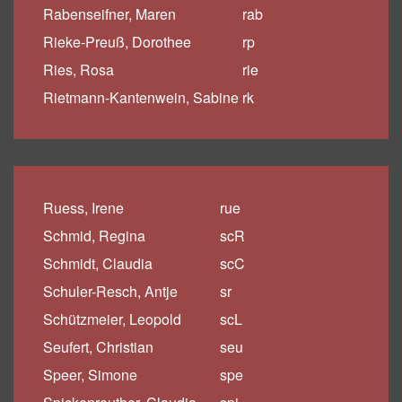
Rabenseifner, Maren
rab
Rieke-Preuß, Dorothee
rp
Ries, Rosa
rie
Rietmann-Kantenwein, Sabine
rk
Ruess, Irene
rue
Schmid, Regina
scR
Schmidt, Claudia
scC
Schuler-Resch, Antje
sr
Schützmeier, Leopold
scL
Seufert, Christian
seu
Speer, Simone
spe