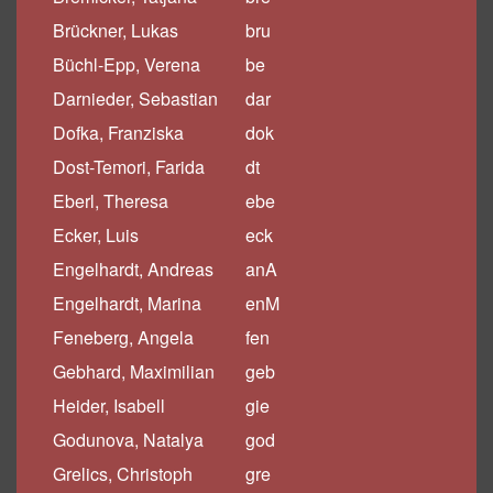
Brückner, Lukas
bru
Büchl-Epp, Verena
be
Darnieder, Sebastian
dar
Dofka, Franziska
dok
Dost-Temori, Farida
dt
Eberl, Theresa
ebe
Ecker, Luis
eck
Engelhardt, Andreas
anA
Engelhardt, Marina
enM
Feneberg, Angela
fen
Gebhard, Maximilian
geb
Heider, Isabell
gie
Godunova, Natalya
god
Grelics, Christoph
gre