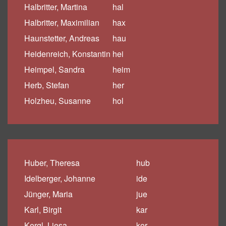
Halbritter, Martina
hal
Halbritter, Maximilian
hax
Haunstetter, Andreas
hau
Heidenreich, Konstantin
hei
Heimpel, Sandra
heim
Herb, Stefan
her
Holzheu, Susanne
hol
Huber, Theresa
hub
Idelberger, Johanne
ide
Jünger, Maria
jue
Karl, Birgit
kar
Kergl, Liesa
ker